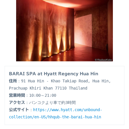
BARAI SPA at Hyatt Regency Hua Hin
：91 Hua Hin - Khao Takiap Road, Hua Hin, 
住所
Prachuap Khiri Khan 77110 Thailand
：10:00～21:00
営業時間
：バンコクより車で約3時間
アクセス
：
https://www.hyatt.com/unbound-
公式サイト
collection/en-US/hhqub-the-barai-hua-hin