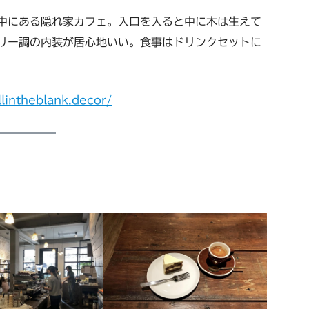
中にある隠れ家カフェ。入口を入ると中に木は生えて
リー調の内装が居心地いい。食事はドリンクセットに
lintheblank.decor/