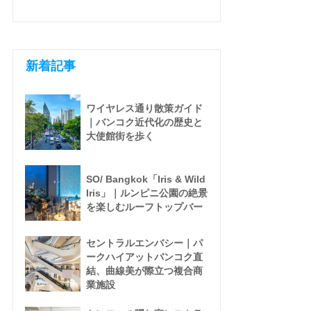
新着記事
ワイヤレス通り散策ガイド
｜バンコク近代化の歴史と
大使館街を歩く
SO/ Bangkok「Iris & Wild
Iris」｜ルンピニ公園の絶景
を楽しむルーフトップバー
セントラルエンバシー｜パ
ークハイアットバンコク直
結、曲線美が際立つ複合商
業施設