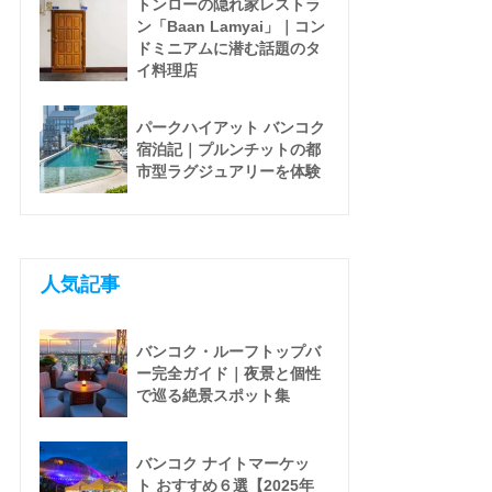
トンローの隠れ家レストラ
ン「Baan Lamyai」｜コン
ドミニアムに潜む話題のタ
イ料理店
パークハイアット バンコク
宿泊記｜プルンチットの都
市型ラグジュアリーを体験
人気記事
バンコク・ルーフトップバ
ー完全ガイド｜夜景と個性
で巡る絶景スポット集
バンコク ナイトマーケッ
ト おすすめ６選【2025年