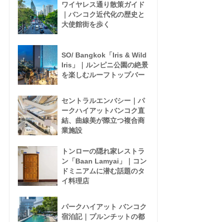
ワイヤレス通り散策ガイド
｜バンコク近代化の歴史と
大使館街を歩く
SO/ Bangkok「Iris & Wild
Iris」｜ルンピニ公園の絶景
を楽しむルーフトップバー
セントラルエンバシー｜パ
ークハイアットバンコク直
結、曲線美が際立つ複合商
業施設
トンローの隠れ家レストラ
ン「Baan Lamyai」｜コン
ドミニアムに潜む話題のタ
イ料理店
パークハイアット バンコク
宿泊記｜プルンチットの都