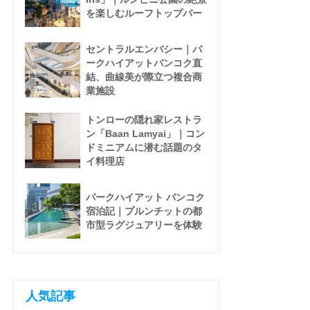
を楽しむルーフトップバー
セントラルエンバシー｜パ
ークハイアットバンコク直
結、曲線美が際立つ複合商
業施設
トンローの隠れ家レストラ
ン「Baan Lamyai」｜コン
ドミニアムに潜む話題のタ
イ料理店
パークハイアット バンコク
宿泊記｜プルンチットの都
市型ラグジュアリーを体験
人気記事