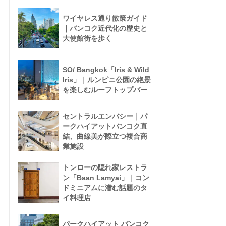
ワイヤレス通り散策ガイド
｜バンコク近代化の歴史と
大使館街を歩く
SO/ Bangkok「Iris & Wild
Iris」｜ルンピニ公園の絶景
を楽しむルーフトップバー
セントラルエンバシー｜パ
ークハイアットバンコク直
結、曲線美が際立つ複合商
業施設
トンローの隠れ家レストラ
ン「Baan Lamyai」｜コン
ドミニアムに潜む話題のタ
イ料理店
パークハイアット バンコク