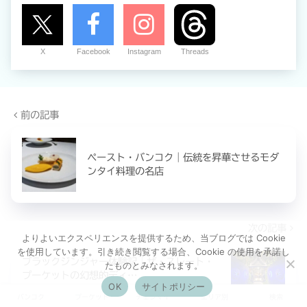
X
Facebook
Instagram
Threads
前の記事
ペースト・バンコク｜伝統を昇華させるモダ
ンタイ料理の名店
次の記事
よりよいエクスペリエンスを提供するため、当ブログでは Cookie
を使用しています。引き続き閲覧する場合、Cookie の使用を承諾し
ブラックジンジャー体験記｜ザ・スレート・
たものとみなされます。
プーケットの幻想的ディ…
OK
サイトポリシー
バンコク
プーケット
チェンマイ
エリア別
検索