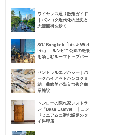
ワイヤレス通り散策ガイド
｜バンコク近代化の歴史と
大使館街を歩く
SO/ Bangkok「Iris & Wild
Iris」｜ルンピニ公園の絶景
を楽しむルーフトップバー
セントラルエンバシー｜パ
ークハイアットバンコク直
結、曲線美が際立つ複合商
業施設
トンローの隠れ家レストラ
ン「Baan Lamyai」｜コン
ドミニアムに潜む話題のタ
イ料理店