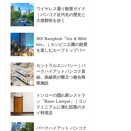
ワイヤレス通り散策ガイド
｜バンコク近代化の歴史と
大使館街を歩く
SO/ Bangkok「Iris & Wild
Iris」｜ルンピニ公園の絶景
を楽しむルーフトップバー
セントラルエンバシー｜パ
ークハイアットバンコク直
結、曲線美が際立つ複合商
業施設
トンローの隠れ家レストラ
ン「Baan Lamyai」｜コン
ドミニアムに潜む話題のタ
イ料理店
パークハイアット バンコク