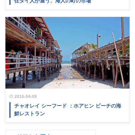
住タイ人が通う、海人の町の市場
2016-04-09
チャオレイ シーフード ：ホアヒン ビーチの海
鮮レストラン