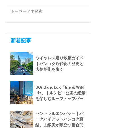
新着記事
ワイヤレス通り散策ガイド
｜バンコク近代化の歴史と
大使館街を歩く
SO/ Bangkok「Iris & Wild
Iris」｜ルンピニ公園の絶景
を楽しむルーフトップバー
セントラルエンバシー｜パ
ークハイアットバンコク直
結、曲線美が際立つ複合商