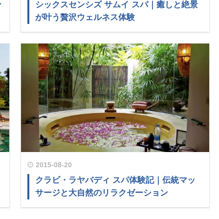
ン
シックスセンシズ サムイ スパ｜癒しと絶景
が叶う贅沢ウェルネス体験
2015-08-20
クラビ・ラヤバディ スパ体験記｜伝統マッ
サージと大自然のリラクゼーション