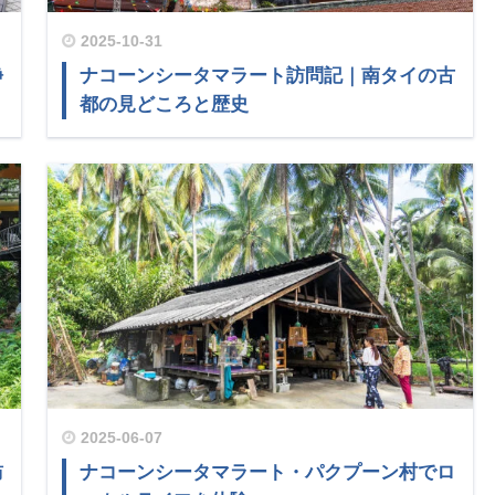
2025-10-31
静
ナコーンシータマラート訪問記｜南タイの古
都の見どころと歴史
2025-06-07
訪
ナコーンシータマラート・パクプーン村でロ