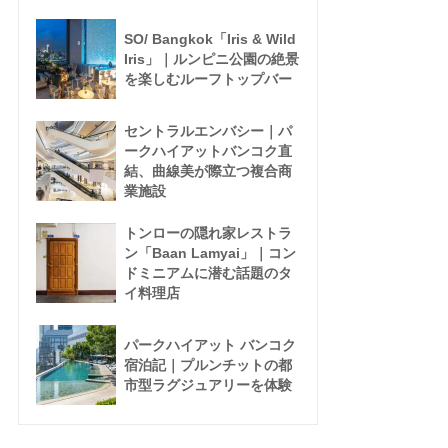
SO/ Bangkok「Iris & Wild
Iris」｜ルンピニ公園の絶景
を楽しむルーフトップバー
セントラルエンバシー｜パ
ークハイアットバンコク直
結、曲線美が際立つ複合商
業施設
トンローの隠れ家レストラ
ン「Baan Lamyai」｜コン
ドミニアムに潜む話題のタ
イ料理店
パークハイアット バンコク
宿泊記｜プルンチットの都
市型ラグジュアリーを体験