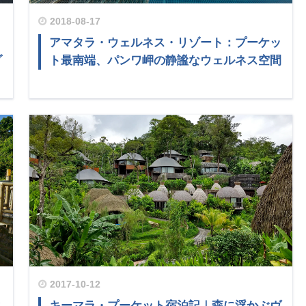
2018-08-17
アマタラ・ウェルネス・リゾート：プーケッ
ゾ
ト最南端、パンワ岬の静謐なウェルネス空間
2017-10-12
ネ
キーマラ・プーケット宿泊記｜森に浮かぶヴ