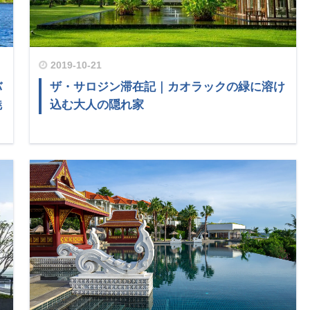
2019-10-21
バ
ザ・サロジン滞在記｜カオラックの緑に溶け
魅
込む大人の隠れ家