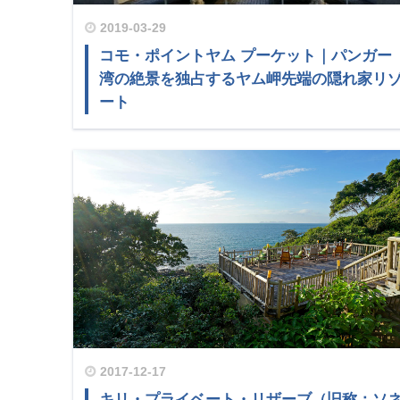
2019-03-29
コモ・ポイントヤム プーケット｜パンガー
湾の絶景を独占するヤム岬先端の隠れ家リ
ート
2017-12-17
キリ・プライベート・リザーブ（旧称：ソ