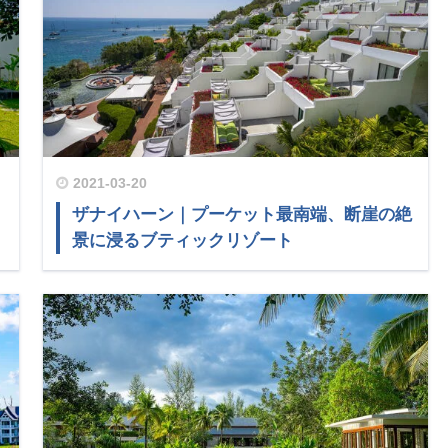
2021-03-20
ザナイハーン｜プーケット最南端、断崖の絶
景に浸るブティックリゾート