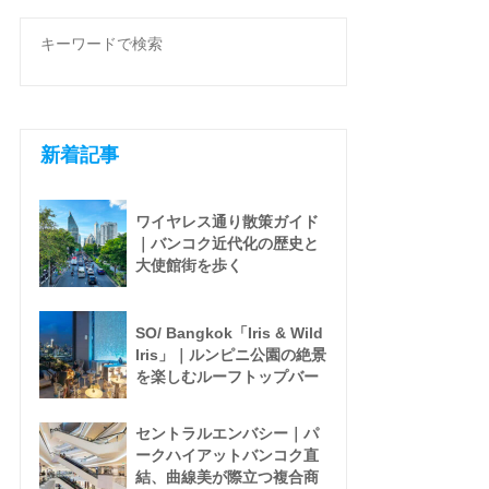
新着記事
ワイヤレス通り散策ガイド
｜バンコク近代化の歴史と
大使館街を歩く
SO/ Bangkok「Iris & Wild
Iris」｜ルンピニ公園の絶景
を楽しむルーフトップバー
セントラルエンバシー｜パ
ークハイアットバンコク直
結、曲線美が際立つ複合商