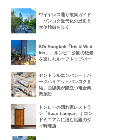
ワイヤレス通り散策ガイド
｜バンコク近代化の歴史と
大使館街を歩く
SO/ Bangkok「Iris & Wild
Iris」｜ルンピニ公園の絶景
を楽しむルーフトップバー
セントラルエンバシー｜パ
ークハイアットバンコク直
結、曲線美が際立つ複合商
業施設
トンローの隠れ家レストラ
ン「Baan Lamyai」｜コン
ドミニアムに潜む話題のタ
イ料理店